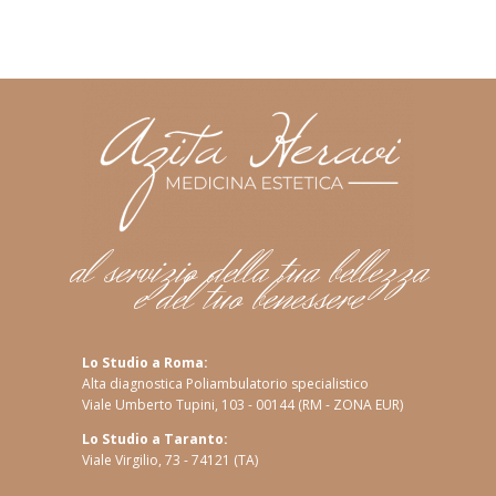
al servizio della tua bellezza
e del tuo benessere
Lo Studio a Roma:
Alta diagnostica Poliambulatorio specialistico
Viale Umberto Tupini, 103 - 00144 (RM - ZONA EUR)
Lo Studio a Taranto:
Viale Virgilio, 73 - 74121 (TA)