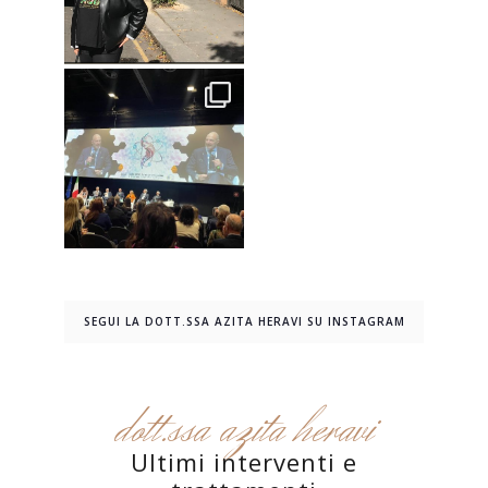
SEGUI LA DOTT.SSA AZITA HERAVI SU INSTAGRAM
dott.ssa azita heravi
Ultimi interventi e