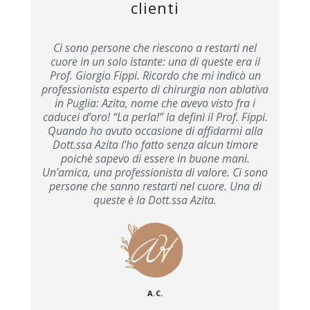
clienti
 la
Ci sono persone che riescono a restarti nel
No
ia
cuore in un solo istante: una di queste era il
D
ornati
Prof. Giorgio Fippi. Ricordo che mi indicò un
rinas
e per
professionista esperto di chirurgia non ablativa
a so
tà,
in Puglia: Azita, nome che avevo visto fra i
de
ena
caducei d’oro! “La perla!” la definì il Prof. Fippi.
se
hè è
Quando ho avuto occasione di affidarmi alla
dis
re.
Dott.ssa Azita l’ho fatto senza alcun timore
ver
poichè sapevo di essere in buone mani.
Un’amica, una professionista di valore. Ci sono
persone che sanno restarti nel cuore. Una di
queste è la Dott.ssa Azita.
A.C.