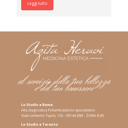
Leggi tutto
al servizio della tua bellezza
e del tuo benessere
Lo Studio a Roma:
Alta diagnostica Poliambulatorio specialistico
Viale Umberto Tupini, 103 - 00144 (RM - ZONA EUR)
Lo Studio a Taranto: