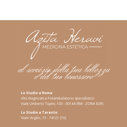
al servizio della tua bellezza
e del tuo benessere
Lo Studio a Roma:
Alta diagnostica Poliambulatorio specialistico
Viale Umberto Tupini, 103 - 00144 (RM - ZONA EUR)
Lo Studio a Taranto:
Viale Virgilio, 73 - 74121 (TA)